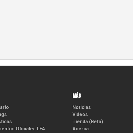
MÁS
ario
Noticias
ngs
Videos
sticas
Tienda (Beta)
entos Oficiales LFA
Acerca