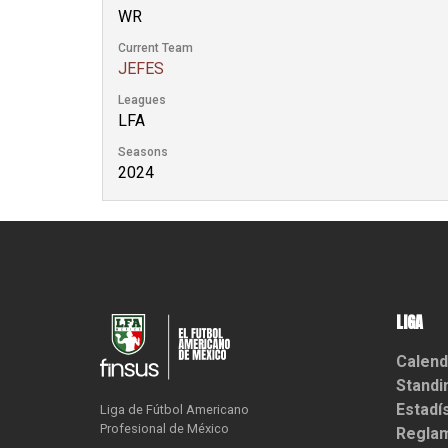
WR
Current Team
JEFES
Leagues
LFA
Seasons
2024
LIGA
Calend
Standi
Estadí
Liga de Fútbol Americano

Profesional de México
Reglam