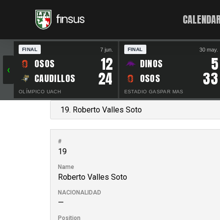
CALENDAR
7 jun.
30 may.
FINAL
FINAL
12
5
OSOS
DINOS
‹
24
33
CAUDILLOS
OSOS
OLÍMPICO UACH
ESTADIO GASPAR MAS
#
19
Name
Roberto Valles Soto
NACIONALIDAD
—
Position