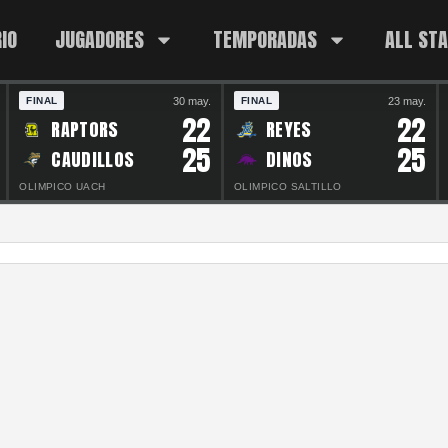
IO
JUGADORES
TEMPORADAS
ALL ST
30 may.
23 may.
FINAL
FINAL
22
22
RAPTORS
REYES
25
25
CAUDILLOS
DINOS
OLIMPICO UACH
OLIMPICO SALTILLO