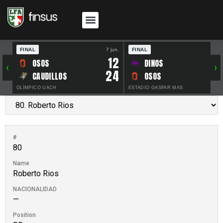
FINAL
7 jun.
FINAL
30 
12
OSOS
DINOS
‹
›
24
CAUDILLOS
OSOS
OLÍMPICO UACH
ESTADIO GASPAR MAS
#
80
Name
Roberto Rios
NACIONALIDAD
—
Position