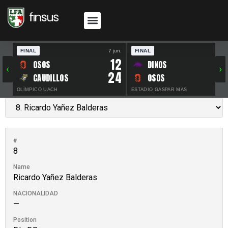
FINAL
7 jun.
FINAL
30 
12
OSOS
DINOS
‹
›
24
CAUDILLOS
OSOS
OLÍMPICO UACH
ESTADIO GASPAR MAS
#
8
Name
Ricardo Yañez Balderas
NACIONALIDAD
—
Position