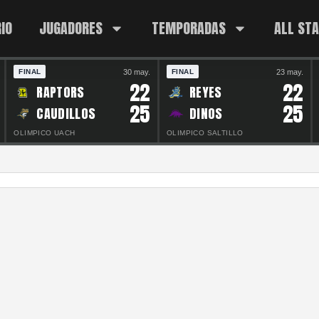
IO
JUGADORES
TEMPORADAS
ALL ST
30 may.
23 may.
FINAL
FINAL
22
22
RAPTORS
REYES
25
25
CAUDILLOS
DINOS
OLIMPICO UACH
OLIMPICO SALTILLO