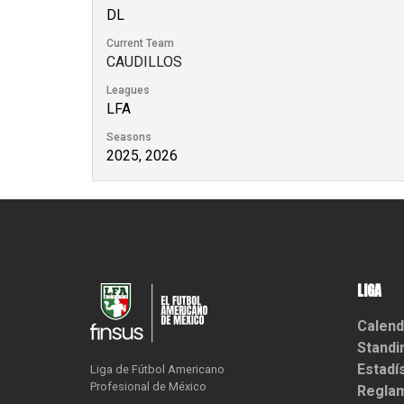
DL
Current Team
CAUDILLOS
Leagues
LFA
Seasons
2025, 2026
LIGA
Calend
Standi
Estadí
Liga de Fútbol Americano

Profesional de México
Reglam