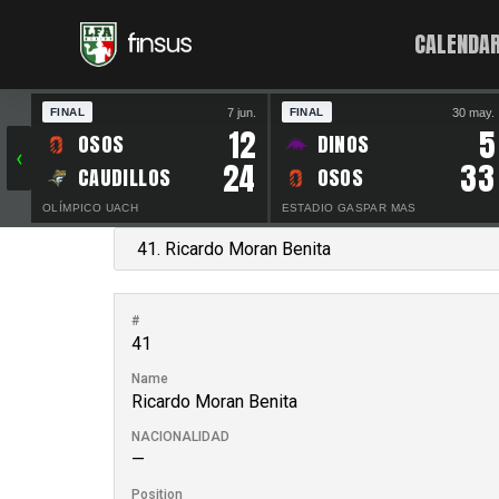
CALENDAR
7 jun.
30 may.
FINAL
FINAL
12
5
OSOS
DINOS
‹
24
33
CAUDILLOS
OSOS
OLÍMPICO UACH
ESTADIO GASPAR MAS
#
41
Name
Ricardo Moran Benita
NACIONALIDAD
—
Position