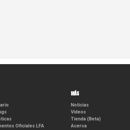
MÁS
ario
Noticias
ngs
Videos
sticas
Tienda (Beta)
entos Oficiales LFA
Acerca