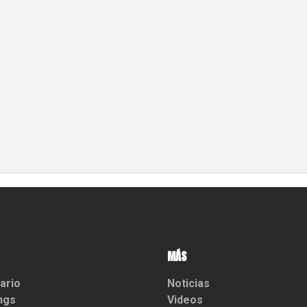
MÁS
ario
Noticias
ngs
Videos