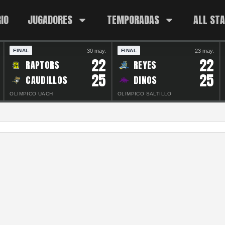
IO
JUGADORES
TEMPORADAS
ALL ST
30 may.
23 may.
FINAL
FINAL
22
22
RAPTORS
REYES
25
25
CAUDILLOS
DINOS
OLIMPICO UACH
OLIMPICO SALTILLO