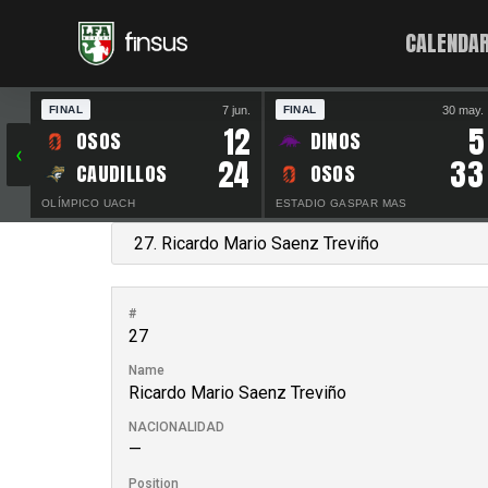
CALENDAR
7 jun.
30 may.
FINAL
FINAL
12
5
OSOS
DINOS
‹
24
33
CAUDILLOS
OSOS
OLÍMPICO UACH
ESTADIO GASPAR MAS
#
27
Name
Ricardo Mario Saenz Treviño
NACIONALIDAD
—
Position