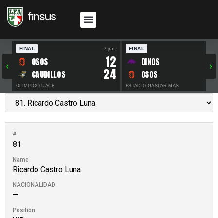
FINAL
7 jun.
FINAL
30 
12
OSOS
DINOS
‹
›
24
CAUDILLOS
OSOS
OLÍMPICO UACH
ESTADIO GASPAR MAS
#
81
Name
Ricardo Castro Luna
NACIONALIDAD
—
Position