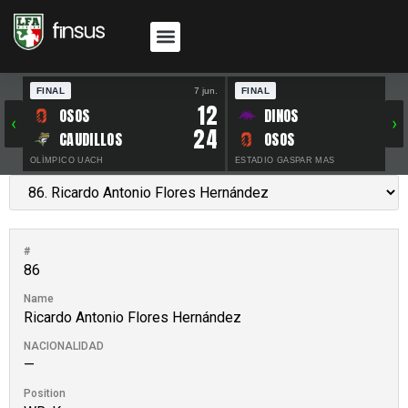
FINAL
7 jun.
FINAL
30 
12
OSOS
DINOS
‹
›
24
CAUDILLOS
OSOS
OLÍMPICO UACH
ESTADIO GASPAR MAS
#
86
Name
Ricardo Antonio Flores Hernández
NACIONALIDAD
—
Position