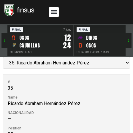
FINAL
7 jun.
FINAL
30 
12
OSOS
DINOS
‹
›
24
CAUDILLOS
OSOS
OLÍMPICO UACH
ESTADIO GASPAR MAS
#
35
Name
Ricardo Abraham Hernández Pérez
NACIONALIDAD
—
Position