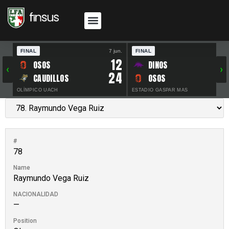
FINAL
7 jun.
FINAL
30 
12
OSOS
DINOS
‹
›
24
CAUDILLOS
OSOS
OLÍMPICO UACH
ESTADIO GASPAR MAS
#
78
Name
Raymundo Vega Ruiz
NACIONALIDAD
—
Position