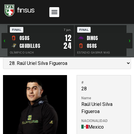
FINAL
7 jun.
FINAL
30 
12
OSOS
DINOS
‹
›
24
CAUDILLOS
OSOS
OLÍMPICO UACH
ESTADIO GASPAR MAS
#
28
Name
Raúl Uriel Silva
Figueroa
NACIONALIDAD
Mexico