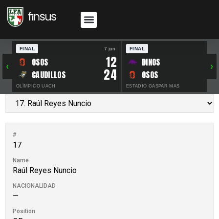
FINAL
7 jun.
FINAL
30 
12
OSOS
DINOS
‹
›
24
CAUDILLOS
OSOS
OLÍMPICO UACH
ESTADIO GASPAR MAS
#
17
Name
Raúl Reyes Nuncio
NACIONALIDAD
—
Position