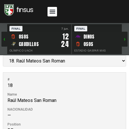
FINAL
7 jun.
FINAL
30 
12
OSOS
DINOS
‹
›
24
CAUDILLOS
OSOS
OLÍMPICO UACH
ESTADIO GASPAR MAS
#
18
Name
Raúl Mateos San Roman
NACIONALIDAD
—
Position