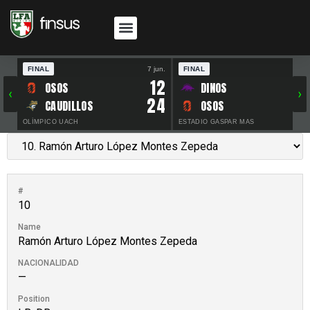
FINAL
7 jun.
FINAL
30 
12
OSOS
DINOS
‹
›
24
CAUDILLOS
OSOS
OLÍMPICO UACH
ESTADIO GASPAR MAS
#
10
Name
Ramón Arturo López Montes Zepeda
NACIONALIDAD
—
Position