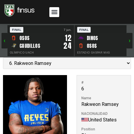
FINAL
7 jun.
FINAL
30 
12
OSOS
DINOS
‹
›
24
CAUDILLOS
OSOS
OLÍMPICO UACH
ESTADIO GASPAR MAS
#
6
Name
Rakweon Ramsey
NACIONALIDAD
United States
Position