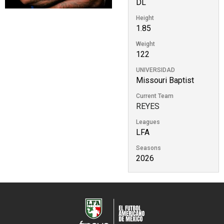
DL
Height
1.85
Weight
122
UNIVERSIDAD
Missouri Baptist
Current Team
REYES
Leagues
LFA
Seasons
2026