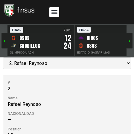
FINAL
7 jun.
FINAL
30 
12
OSOS
DINOS
‹
›
24
CAUDILLOS
OSOS
OLÍMPICO UACH
ESTADIO GASPAR MAS
#
2
Name
Rafael Reynoso
NACIONALIDAD
—
Position