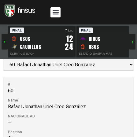
FINAL
7 jun.
FINAL
30 
12
OSOS
DINOS
‹
›
24
CAUDILLOS
OSOS
OLÍMPICO UACH
ESTADIO GASPAR MAS
#
60
Name
Rafael Jonathan Uriel Creo González
NACIONALIDAD
—
Position