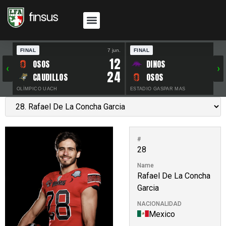
FINAL
7 jun.
FINAL
30 
12
OSOS
DINOS
‹
›
24
CAUDILLOS
OSOS
OLÍMPICO UACH
ESTADIO GASPAR MAS
#
28
Name
Rafael De La Concha
Garcia
NACIONALIDAD
Mexico