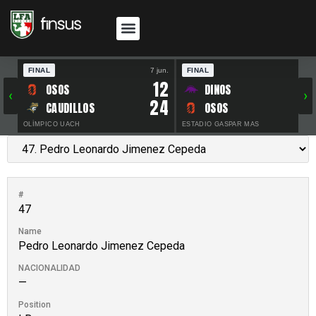
FINAL
7 jun.
FINAL
30 
12
OSOS
DINOS
‹
›
24
CAUDILLOS
OSOS
OLÍMPICO UACH
ESTADIO GASPAR MAS
#
47
Name
Pedro Leonardo Jimenez Cepeda
NACIONALIDAD
—
Position