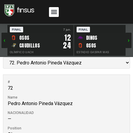
FINAL
7 jun.
FINAL
30 
12
OSOS
DINOS
‹
›
24
CAUDILLOS
OSOS
OLÍMPICO UACH
ESTADIO GASPAR MAS
#
72
Name
Pedro Antonio Pineda Vázquez
NACIONALIDAD
—
Position