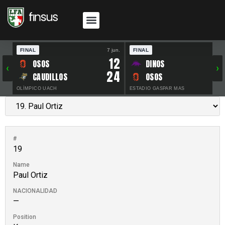
FINAL
7 jun.
FINAL
30 
12
OSOS
DINOS
‹
›
24
CAUDILLOS
OSOS
OLÍMPICO UACH
ESTADIO GASPAR MAS
#
19
Name
Paul Ortiz
NACIONALIDAD
—
Position