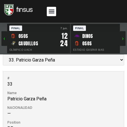
FINAL
7 jun.
FINAL
30 
12
OSOS
DINOS
‹
›
24
CAUDILLOS
OSOS
OLÍMPICO UACH
ESTADIO GASPAR MAS
#
33
Name
Patricio Garza Peña
NACIONALIDAD
—
Position