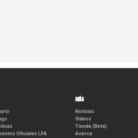
MÁS
ario
Noticias
ngs
Videos
sticas
Tienda (Beta)
entos Oficiales LFA
Acerca