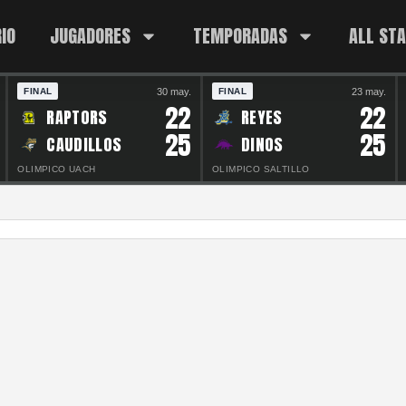
IO
JUGADORES
TEMPORADAS
ALL ST
30 may.
23 may.
FINAL
FINAL
22
22
RAPTORS
REYES
25
25
CAUDILLOS
DINOS
OLIMPICO UACH
OLIMPICO SALTILLO