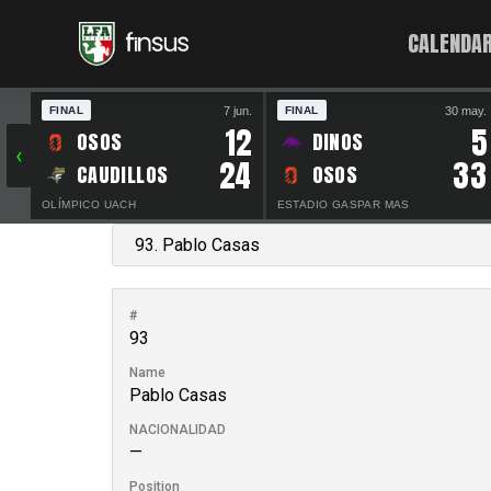
CALENDAR
7 jun.
30 may.
FINAL
FINAL
12
5
OSOS
DINOS
‹
24
33
CAUDILLOS
OSOS
OLÍMPICO UACH
ESTADIO GASPAR MAS
#
93
Name
Pablo Casas
NACIONALIDAD
—
Position