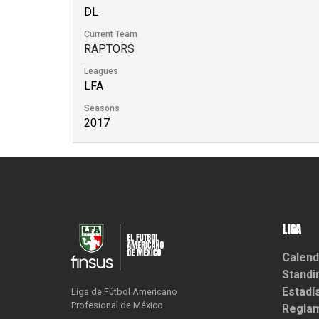
DL
Current Team
RAPTORS
Leagues
LFA
Seasons
2017
LIGA
Calend
Standi
Estadí
Liga de Fútbol Americano

Profesional de México
Reglam