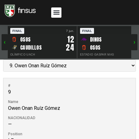
FINAL
7 jun.
FINAL
30 
12
OSOS
DINOS
‹
›
24
CAUDILLOS
OSOS
OLÍMPICO UACH
ESTADIO GASPAR MAS
#
9
Name
Owen Onan Ruíz Gómez
NACIONALIDAD
—
Position