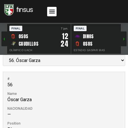
FINAL
7 jun.
FINAL
30 
12
OSOS
DINOS
‹
›
24
CAUDILLOS
OSOS
OLÍMPICO UACH
ESTADIO GASPAR MAS
#
56
Name
Óscar Garza
NACIONALIDAD
—
Position