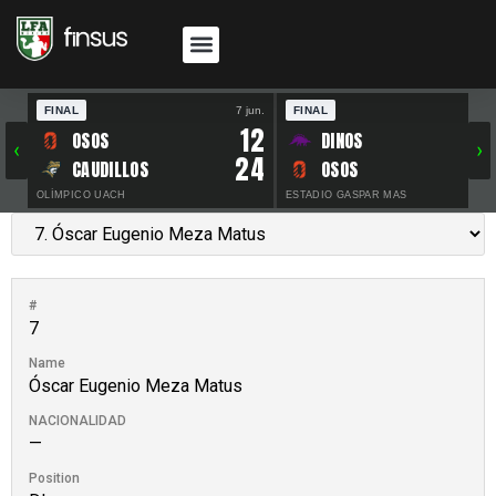
FINAL
7 jun.
FINAL
30 
12
OSOS
DINOS
‹
›
24
CAUDILLOS
OSOS
OLÍMPICO UACH
ESTADIO GASPAR MAS
#
7
Name
Óscar Eugenio Meza Matus
NACIONALIDAD
—
Position