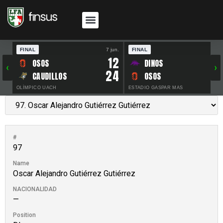
FINAL
7 jun.
FINAL
30 
12
OSOS
DINOS
‹
›
24
CAUDILLOS
OSOS
OLÍMPICO UACH
ESTADIO GASPAR MAS
#
97
Name
Oscar Alejandro Gutiérrez Gutiérrez
NACIONALIDAD
—
Position