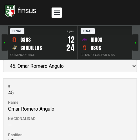
FINAL
7 jun.
FINAL
30 
12
OSOS
DINOS
‹
›
24
CAUDILLOS
OSOS
OLÍMPICO UACH
ESTADIO GASPAR MAS
#
45
Name
Omar Romero Angulo
NACIONALIDAD
—
Position