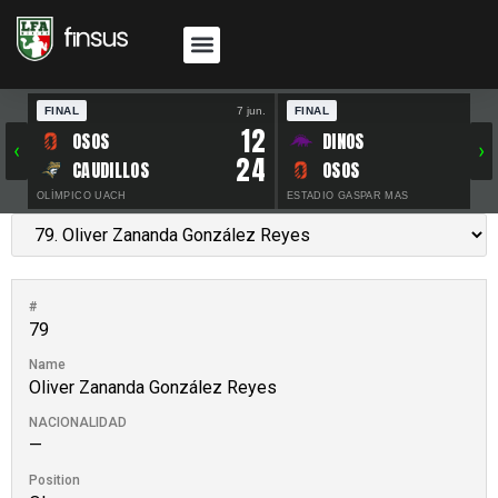
FINAL
7 jun.
FINAL
30 
12
OSOS
DINOS
‹
›
24
CAUDILLOS
OSOS
OLÍMPICO UACH
ESTADIO GASPAR MAS
#
79
Name
Oliver Zananda González Reyes
NACIONALIDAD
—
Position