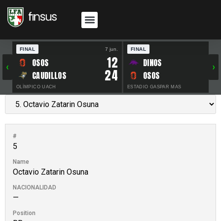
FINAL
7 jun.
FINAL
30 
12
OSOS
DINOS
‹
›
24
CAUDILLOS
OSOS
OLÍMPICO UACH
ESTADIO GASPAR MAS
#
5
Name
Octavio Zatarin Osuna
NACIONALIDAD
—
Position