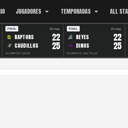
IO
JUGADORES
TEMPORADAS
ALL ST
30 may.
23 may.
FINAL
FINAL
22
22
RAPTORS
REYES
25
25
CAUDILLOS
DINOS
OLIMPICO UACH
OLIMPICO SALTILLO