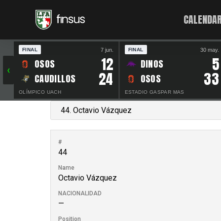
CALENDAR
7 jun.
30 may.
FINAL
FINAL
12
5
OSOS
DINOS
‹
24
33
CAUDILLOS
OSOS
OLÍMPICO UACH
ESTADIO GASPAR MAS
#
44
Name
Octavio Vázquez
NACIONALIDAD
—
Position