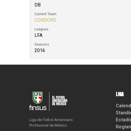
DB
Current Team
CONDORS
Leagues
LFA
Seasons
2016
LIGA
Calend
Standi
Estadí
Liga de Fútbol Americano

Profesional de México
Reglam