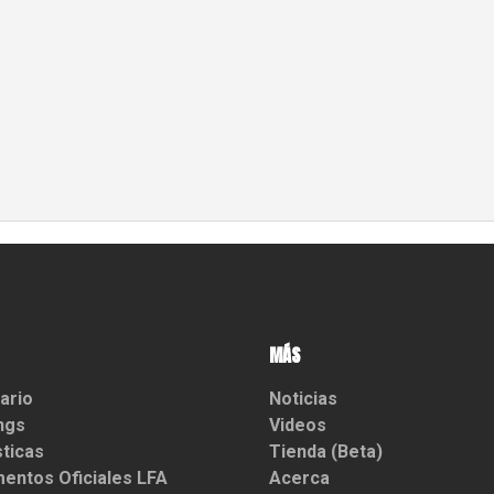
MÁS
ario
Noticias
ngs
Videos
sticas
Tienda (Beta)
entos Oficiales LFA
Acerca