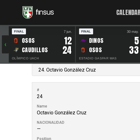
CALENDAR
7 jun.
30 may.
FINAL
FINAL
12
5
OSOS
DINOS
‹
24
33
CAUDILLOS
OSOS
OLÍMPICO UACH
ESTADIO GASPAR MAS
#
24
Name
Octavio González Cruz
NACIONALIDAD
—
Position