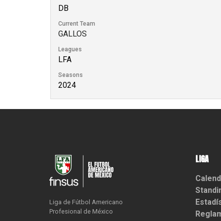
DB
Current Team
GALLOS
Leagues
LFA
Seasons
2024
LIGA
Calend
Standi
Estadí
Liga de Fútbol Americano

Profesional de México
Reglam