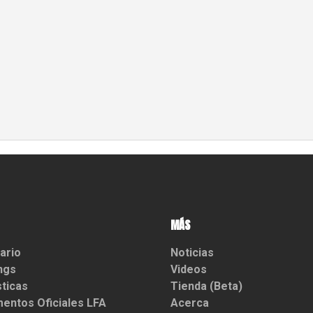
MÁS
ario
Noticias
ngs
Videos
sticas
Tienda (Beta)
entos Oficiales LFA
Acerca