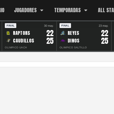
IO
JUGADORES
TEMPORADAS
ALL ST
30 may.
23 may.
FINAL
FINAL
22
22
RAPTORS
REYES
25
25
CAUDILLOS
DINOS
OLIMPICO UACH
OLIMPICO SALTILLO