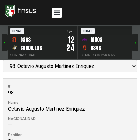
FINAL
7 jun.
FINAL
30 
12
OSOS
DINOS
‹
›
24
CAUDILLOS
OSOS
OLÍMPICO UACH
ESTADIO GASPAR MAS
#
98
Name
Octavio Augusto Martinez Enriquez
NACIONALIDAD
—
Position