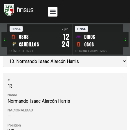
FINAL
7 jun.
FINAL
30 
12
OSOS
DINOS
‹
›
24
CAUDILLOS
OSOS
OLÍMPICO UACH
ESTADIO GASPAR MAS
#
13
Name
Normando Isaac Alarcón Harris
NACIONALIDAD
—
Position