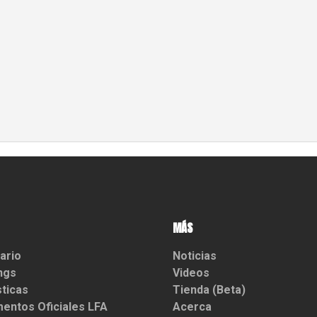
MÁS
ario
Noticias
ngs
Videos
sticas
Tienda (Beta)
entos Oficiales LFA
Acerca