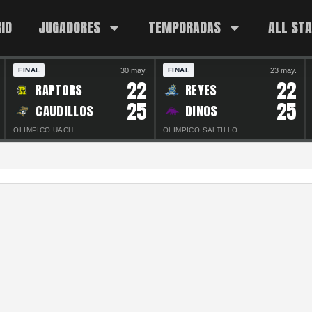
IO
JUGADORES
TEMPORADAS
ALL ST
30 may.
23 may.
FINAL
FINAL
22
22
RAPTORS
REYES
25
25
CAUDILLOS
DINOS
OLIMPICO UACH
OLIMPICO SALTILLO