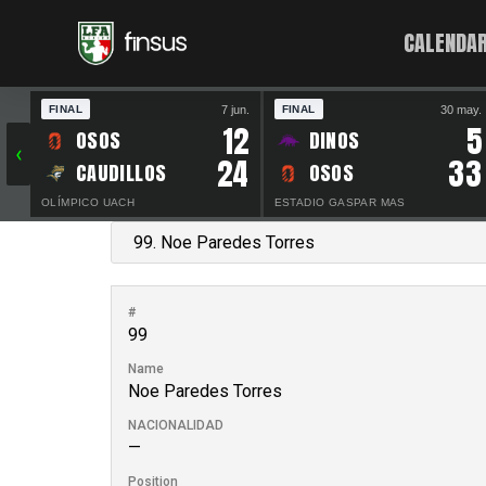
CALENDAR
7 jun.
30 may.
FINAL
FINAL
12
5
OSOS
DINOS
‹
24
33
CAUDILLOS
OSOS
OLÍMPICO UACH
ESTADIO GASPAR MAS
#
99
Name
Noe Paredes Torres
NACIONALIDAD
—
Position