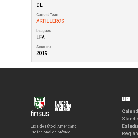
DL
Current Team
ARTILLEROS
Leagues
LFA
Seasons
2019
LIGA
Calend
Standi
Estadí
Liga de Fútbol Americano

Profesional de México
Reglam