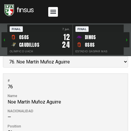
FINAL
7 jun.
FINAL
30 
12
OSOS
DINOS
‹
›
24
CAUDILLOS
OSOS
OLÍMPICO UACH
ESTADIO GASPAR MAS
#
76
Name
Noe Martín Muñoz Aguirre
NACIONALIDAD
—
Position