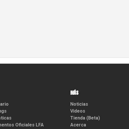
MÁS
ario
Noticias
ngs
Videos
sticas
Tienda (Beta)
entos Oficiales LFA
Acerca