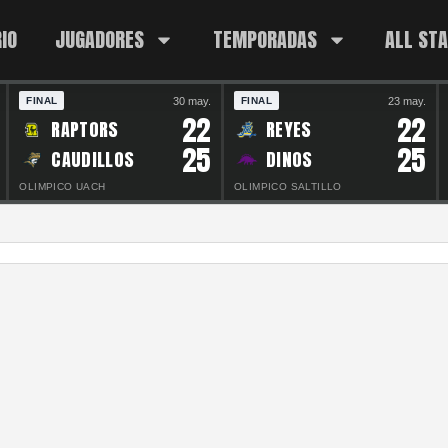
IO
JUGADORES
TEMPORADAS
ALL ST
30 may.
23 may.
FINAL
FINAL
22
22
RAPTORS
REYES
25
25
CAUDILLOS
DINOS
OLIMPICO UACH
OLIMPICO SALTILLO