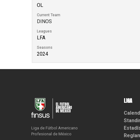
OL
Current Team
DINOS
Leagues
LFA
Seasons
2024
LIGA
Calend
Standi
Estadí
Liga de Fútbol Americano

Profesional de México
Reglam