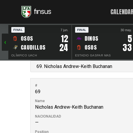
CALENDAR
7 jun.
30 may.
FINAL
FINAL
12
5
OSOS
DINOS
‹
24
33
CAUDILLOS
OSOS
OLÍMPICO UACH
ESTADIO GASPAR MAS
#
69
Name
Nicholas Andrew-Keith Buchanan
NACIONALIDAD
—
Position