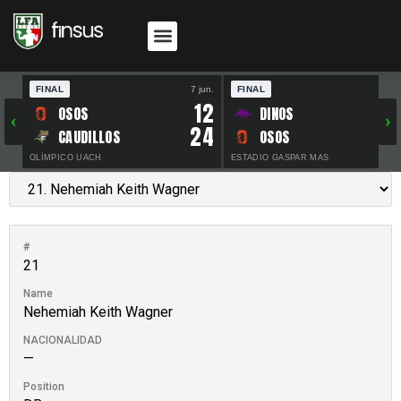
FINAL
7 jun.
FINAL
30 
12
OSOS
DINOS
‹
›
24
CAUDILLOS
OSOS
OLÍMPICO UACH
ESTADIO GASPAR MAS
#
21
Name
Nehemiah Keith Wagner
NACIONALIDAD
—
Position