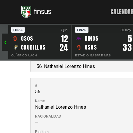
CALENDAR
7 jun.
30 may.
FINAL
FINAL
12
5
OSOS
DINOS
‹
24
33
CAUDILLOS
OSOS
OLÍMPICO UACH
ESTADIO GASPAR MAS
#
56
Name
Nathaniel Lorenzo Hines
NACIONALIDAD
—
Position