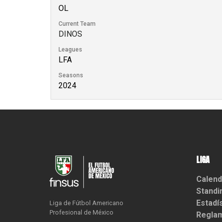
OL
Current Team
DINOS
Leagues
LFA
Seasons
2024
LIGA
Calend
Standi
Estadí
Liga de Fútbol Americano

Profesional de México
Reglam