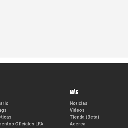
MÁS
ario
Noticias
ngs
Videos
sticas
Tienda (Beta)
entos Oficiales LFA
Acerca