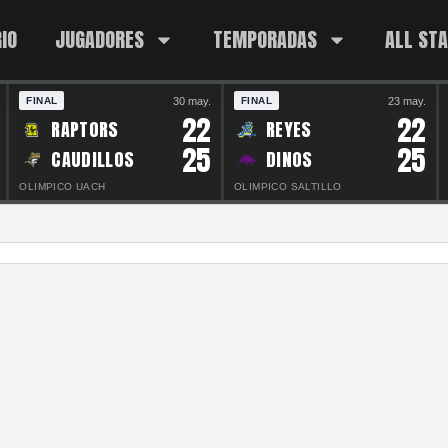
IO
JUGADORES
TEMPORADAS
ALL ST
30 may.
23 may.
FINAL
FINAL
22
22
RAPTORS
REYES
25
25
CAUDILLOS
DINOS
OLIMPICO UACH
OLIMPICO SALTILLO