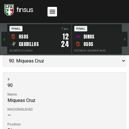
FINAL
7 jun.
FINAL
30 
12
OSOS
DINOS
‹
›
24
CAUDILLOS
OSOS
OLÍMPICO UACH
ESTADIO GASPAR MAS
#
90
Name
Miqueas Cruz
NACIONALIDAD
—
Position