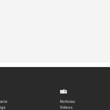
MÁS
ario
Noticias
ngs
Videos