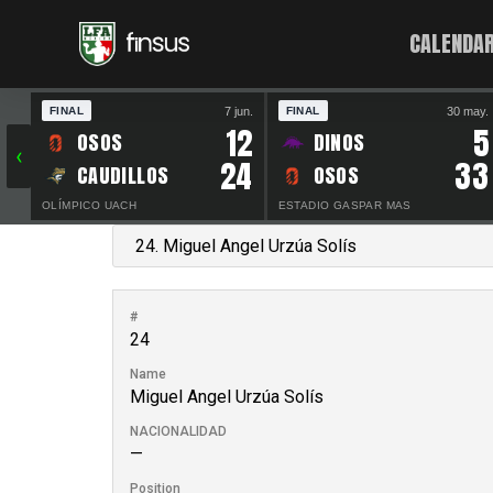
CALENDAR
7 jun.
30 may.
FINAL
FINAL
12
5
OSOS
DINOS
‹
24
33
CAUDILLOS
OSOS
OLÍMPICO UACH
ESTADIO GASPAR MAS
#
24
Name
Miguel Angel Urzúa Solís
NACIONALIDAD
—
Position