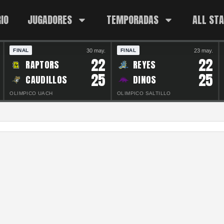
IO
JUGADORES
TEMPORADAS
ALL ST
30 may.
23 may.
FINAL
FINAL
22
22
RAPTORS
REYES
25
25
CAUDILLOS
DINOS
OLIMPICO UACH
OLIMPICO SALTILLO