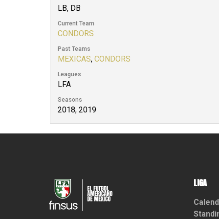
LB, DB
Current Team
CONDORS
Past Teams
MEXICAS
,
CONDORS
Leagues
LFA
Seasons
2018, 2019
LIGA
Calend
Standi