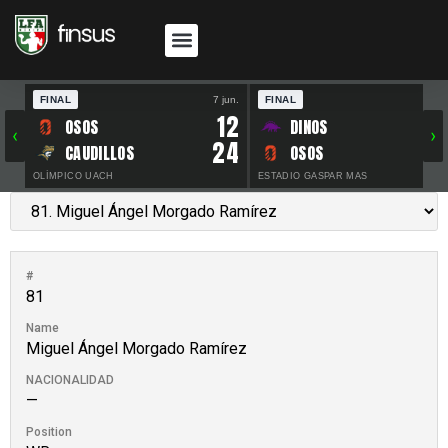
FINAL
7 jun.
FINAL
30 
12
OSOS
DINOS
‹
›
24
CAUDILLOS
OSOS
OLÍMPICO UACH
ESTADIO GASPAR MAS
#
81
Name
Miguel Ángel Morgado Ramírez
NACIONALIDAD
—
Position