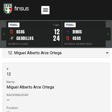
FINAL
7 jun.
FINAL
30 
12
OSOS
DINOS
‹
›
24
CAUDILLOS
OSOS
OLÍMPICO UACH
ESTADIO GASPAR MAS
#
12
Name
Miguel Alberto Arce Ortega
NACIONALIDAD
—
Position