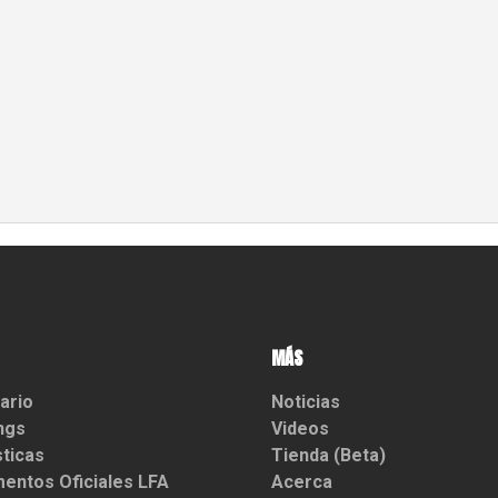
MÁS
ario
Noticias
ngs
Videos
sticas
Tienda (Beta)
entos Oficiales LFA
Acerca