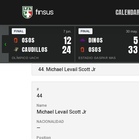
CALENDAR
7 jun.
30 may.
FINAL
FINAL
12
5
OSOS
DINOS
‹
24
33
CAUDILLOS
OSOS
OLÍMPICO UACH
ESTADIO GASPAR MAS
#
44
Name
Michael Levail Scott Jr
NACIONALIDAD
—
Position