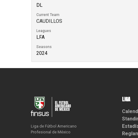
DL
Current Team
CAUDILLOS
Leagues
LFA
Seasons
2024
LIGA
Calend
Standi
Estadí
Liga de Fútbol Americano

Profesional de México
Reglam