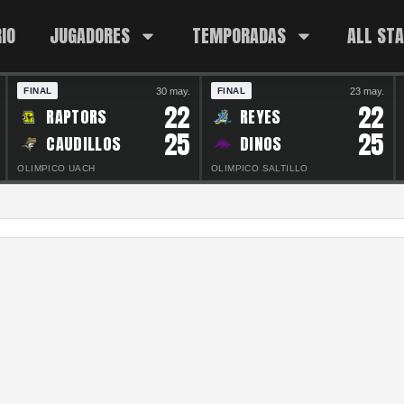
IO
JUGADORES
TEMPORADAS
ALL ST
30 may.
23 may.
FINAL
FINAL
22
22
RAPTORS
REYES
25
25
CAUDILLOS
DINOS
OLIMPICO UACH
OLIMPICO SALTILLO