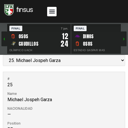
FINAL
7 jun.
FINAL
30 
12
OSOS
DINOS
‹
›
24
CAUDILLOS
OSOS
OLÍMPICO UACH
ESTADIO GASPAR MAS
#
25
Name
Michael Jospeh Garza
NACIONALIDAD
—
Position