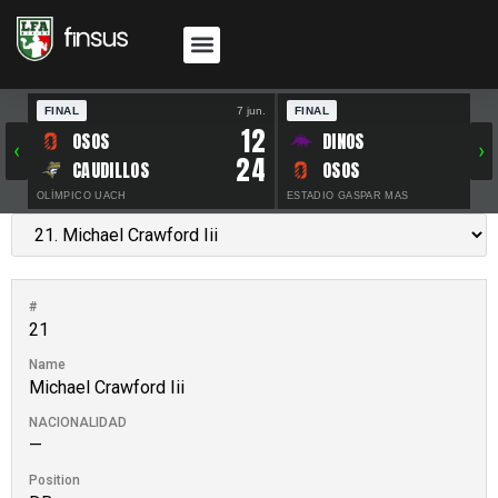
FINAL
7 jun.
FINAL
30 
12
OSOS
DINOS
‹
›
24
CAUDILLOS
OSOS
OLÍMPICO UACH
ESTADIO GASPAR MAS
#
21
Name
Michael Crawford Iii
NACIONALIDAD
—
Position