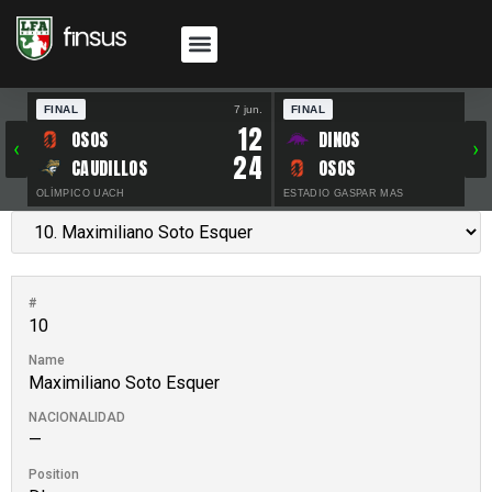
FINAL
7 jun.
FINAL
30 
12
OSOS
DINOS
‹
›
24
CAUDILLOS
OSOS
OLÍMPICO UACH
ESTADIO GASPAR MAS
#
10
Name
Maximiliano Soto Esquer
NACIONALIDAD
—
Position