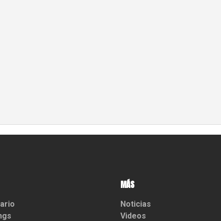
MÁS
ario
Noticias
ngs
Videos