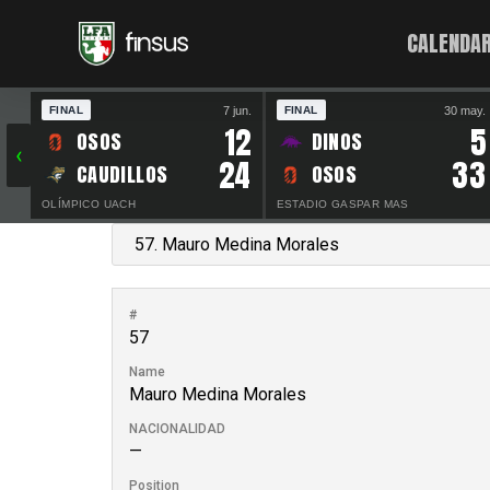
CALENDAR
7 jun.
30 may.
FINAL
FINAL
12
5
OSOS
DINOS
‹
24
33
CAUDILLOS
OSOS
OLÍMPICO UACH
ESTADIO GASPAR MAS
#
57
Name
Mauro Medina Morales
NACIONALIDAD
—
Position