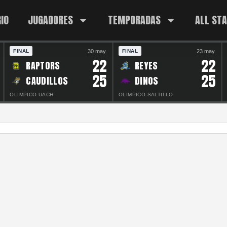
IO
JUGADORES
TEMPORADAS
ALL ST
30 may.
23 may.
FINAL
FINAL
22
22
RAPTORS
REYES
25
25
CAUDILLOS
DINOS
OLIMPICO UACH
OLIMPICO SALTILLO