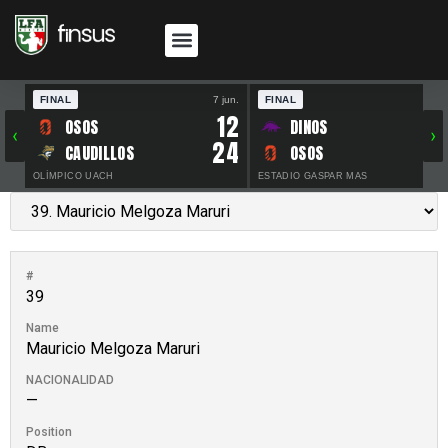
FINAL
7 jun.
FINAL
30 
12
OSOS
DINOS
‹
›
24
CAUDILLOS
OSOS
OLÍMPICO UACH
ESTADIO GASPAR MAS
#
39
Name
Mauricio Melgoza Maruri
NACIONALIDAD
—
Position