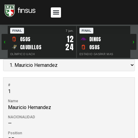
FINAL
7 jun.
FINAL
30 
12
OSOS
DINOS
‹
›
24
CAUDILLOS
OSOS
OLÍMPICO UACH
ESTADIO GASPAR MAS
#
1
Name
Mauricio Hernandez
NACIONALIDAD
—
Position