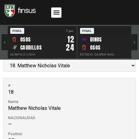
FINAL
7 jun.
FINAL
30 
12
OSOS
DINOS
‹
›
24
CAUDILLOS
OSOS
OLÍMPICO UACH
ESTADIO GASPAR MAS
#
18
Name
Matthew Nicholas Vitale
NACIONALIDAD
—
Position